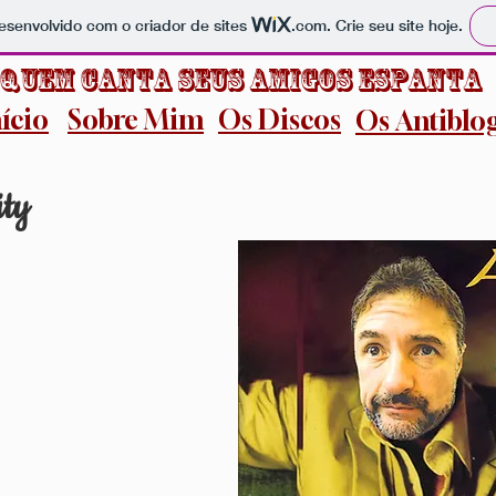
 desenvolvido com o criador de sites
.com
. Crie seu site hoje.
Quem Canta Seus Amigos Espanta
nício
Sobre Mim
Os Discos
Os Antiblo
 to Senility